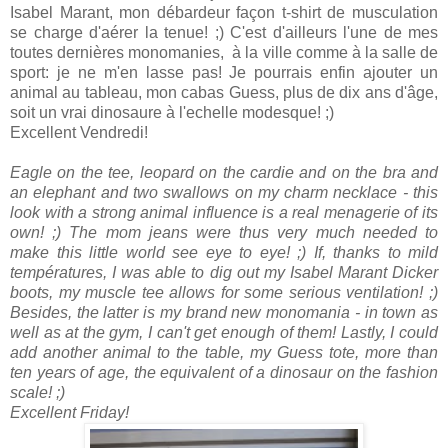
Isabel Marant, mon débardeur façon t-shirt de musculation
se charge d'aérer la tenue! ;) C'est d'ailleurs l'une de mes
toutes dernières monomanies, à la ville comme à la salle de
sport: je ne m'en lasse pas! Je pourrais enfin ajouter un
animal au tableau, mon cabas Guess, plus de dix ans d'âge,
soit un vrai dinosaure à l'echelle modesque! ;)
Excellent Vendredi!
Eagle on the tee, leopard on the cardie and on the bra and
an elephant and two swallows on my charm necklace - this
look with a strong animal influence is a real menagerie of its
own! ;) The mom jeans were thus very much needed to
make this little world see eye to eye! ;) If, thanks to mild
températures, I was able to dig out my Isabel Marant Dicker
boots, my muscle tee allows for some serious ventilation! ;)
Besides, the latter is my brand new monomania - in town as
well as at the gym, I can't get enough of them! Lastly, I could
add another animal to the table, my Guess tote, more than
ten years of age, the equivalent of a dinosaur on the fashion
scale! ;)
Excellent Friday!