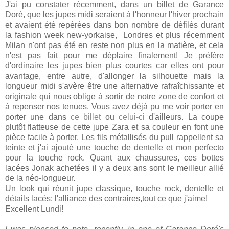
J'ai pu constater récemment, dans un billet de Garance
Doré, que les jupes midi seraient à l'honneur l'hiver prochain
et avaient été repérées dans bon nombre de défilés durant
la fashion week new-yorkaise, Londres et plus récemment
Milan n'ont pas été en reste non plus en la matière, et cela
n'est pas fait pour me déplaire finalement! Je préfère
d'ordinaire les jupes bien plus courtes car elles ont pour
avantage, entre autre, d'allonger la silhouette mais la
longueur midi s'avère être une alternative rafraîchissante et
originale qui nous oblige à sortir de notre zone de confort et
à repenser nos tenues. Vous avez déjà pu me voir porter en
porter une dans
ce billet
ou
celui-ci
d'ailleurs. La coupe
plutôt flatteuse de cette jupe Zara et sa couleur en font une
pièce facile à porter. Les fils métallisés du pull rappellent sa
teinte et j'ai ajouté une touche de dentelle et mon perfecto
pour la touche rock. Quant aux chaussures, ces bottes
lacées Jonak achetées il y a deux ans sont le meilleur allié
de la néo-longueur.
Un look qui réunit jupe classique, touche rock, dentelle et
détails lacés: l'alliance des contraires,tout ce que j'aime!
Excellent Lundi!