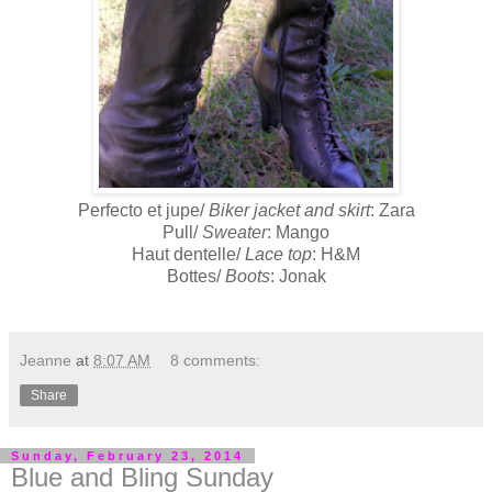
Perfecto et jupe/
Biker jacket and skirt
: Zara
Pull/
Sweater
: Mango
Haut dentelle/
Lace top
: H&M
Bottes/
Boots
: Jonak
Jeanne
at
8:07 AM
8 comments:
Share
Sunday, February 23, 2014
Blue and Bling Sunday