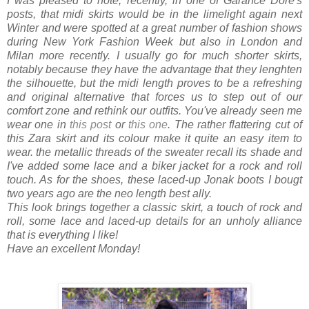
I was pleased to note, recently, in one of Garance Doré's
posts, that midi skirts would be in the limelight again next
Winter and were spotted at a great number of fashion shows
during New York Fashion Week but also in London and
Milan more recently. I usually go for much shorter skirts,
notably because they have the advantage that they lenghten
the silhouette, but the midi length proves to be a refreshing
and original alternative that forces us to step out of our
comfort zone and rethink our outfits. You've already seen me
wear one in
this post
or
this one
. The rather flattering cut of
this Zara skirt and its colour make it quite an easy item to
wear. the metallic threads of the sweater recall its shade and
I've added some lace and a biker jacket for a rock and roll
touch. As for the shoes, these laced-up Jonak boots I bougt
two years ago are the neo length best ally.
This look brings together a classic skirt, a touch of rock and
roll, some lace and laced-up details for an unholy alliance
that is everything I like!
Have an excellent Monday!