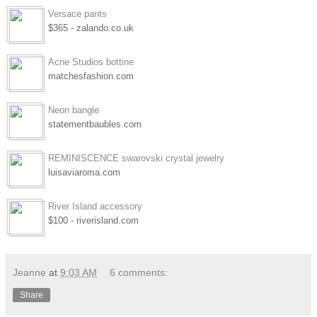
Versace pants
$365 - zalando.co.uk
Acne Studios bottine
matchesfashion.com
Neon bangle
statementbaubles.com
REMINISCENCE swarovski crystal jewelry
luisaviaroma.com
River Island accessory
$100 - riverisland.com
Jeanne
at
9:03 AM
6 comments:
Share