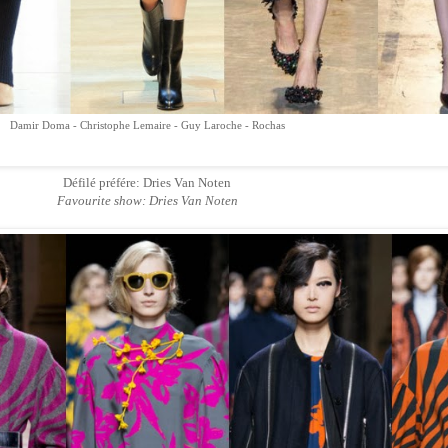
Damir Doma - Christophe Lemaire - Guy Laroche - Rochas
Défilé préfére: Dries Van Noten
Favourite show: Dries Van Noten