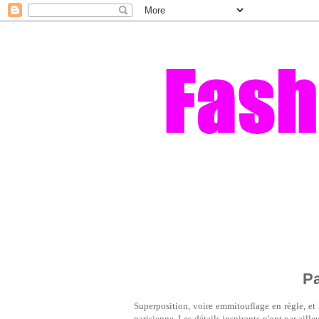
Pa
Superposition, voire emmitouflage en règle, et
parisienne. Les détails inspirants n'ont par aill