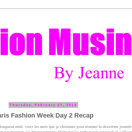
Thursday, February 27, 2014
ris Fashion Week Day 2 Recap
 longueur midi: voici les mots que je choisirais pour résumer la deuxième journé
eurs pas manqué: j'ai été notamment séduite par les pulls noués autour de la taille 