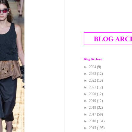
Blog Archive
►
2024
(9)
►
2023
(12)
►
2022
(13)
►
2021
(12)
►
2020
(12)
►
2019
(12)
►
2018
(32)
►
2017
(58)
►
2016
(131)
►
2015
(195)