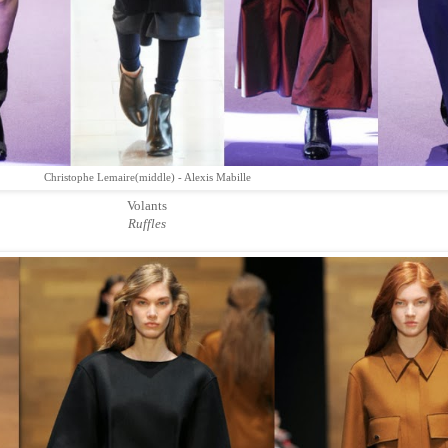
Christophe Lemaire(middle) - Alexis Mabille
Volants
Ruffles