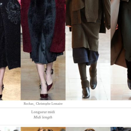
Rochas_ Christophe Lemaire
Longueur midi
Midi length