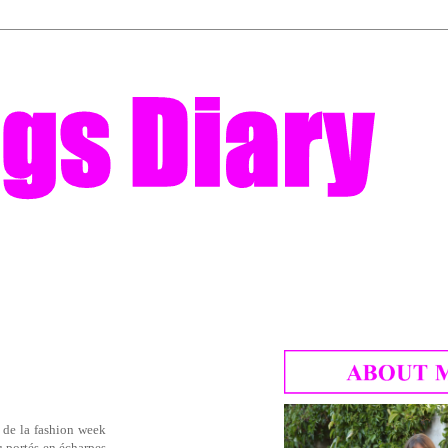
e de la fashion week
ou portés en écharpes