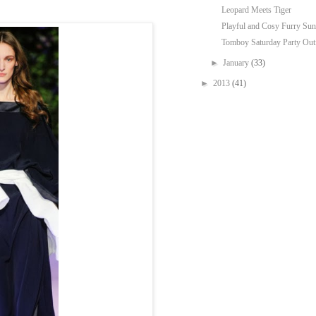
Leopard Meets Tiger
Playful and Cosy Furry Su
Tomboy Saturday Party Outf
►
January
(33)
►
2013
(41)