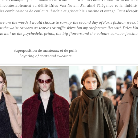
ncontestablement au défilé Dries Van Noten. J'ai aimé l'élégance et la fluidité 
les combinaisons de couleurs: fuschia et griseet bleu marine et orange. Petit récapitu
ere are the words I would choose to sum up the second day of Paris fashion week. 
at the waist or worn as scarves or ruffle skirts but my preference lies with Dries V
 as well as the psychedelic prints, the big flowers and the colours combos- fusch
Superposition de manteaux et de pulls
Layering of coats and sweaters