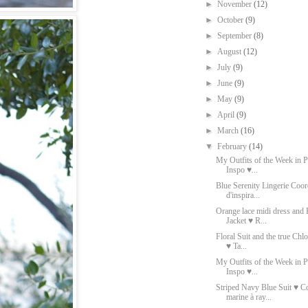
►
November
(12)
►
October
(9)
►
September
(8)
►
August
(12)
►
July
(9)
►
June
(9)
►
May
(9)
►
April
(9)
►
March
(16)
▼
February
(14)
My Outfits of the Week in Pi
Inspo ♥...
Blue Serenity Lingerie Coo
d'inspira...
Orange lace midi dress and
Jacket ♥ R...
Floral Suit and the true Chl
♥ Ta...
My Outfits of the Week in Pi
Inspo ♥...
Striped Navy Blue Suit ♥ C
marine à ray...