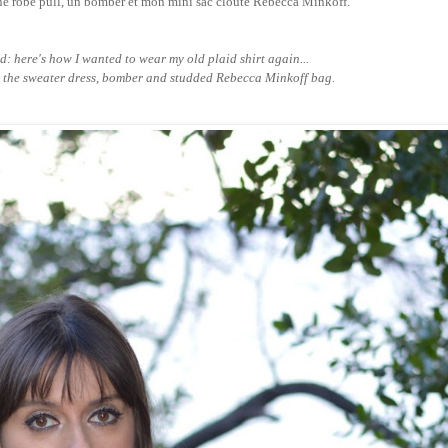
une robe pull, un bomber et mon mini sac clouté Rebecca Minkoff.
: here's how I wanted to wear my old plaid shirt again...
h the sweater dress, bomber and studded Rebecca Minkoff bag.