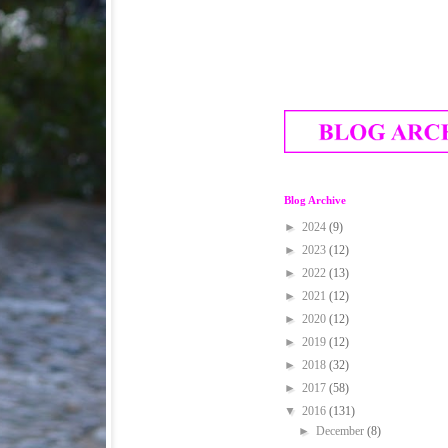
Blog Archive
►
2024
(9)
►
2023
(12)
►
2022
(13)
►
2021
(12)
►
2020
(12)
►
2019
(12)
►
2018
(32)
►
2017
(58)
▼
2016
(131)
►
December
(8)