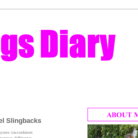
el Slingbacks
yures s'accordaient
arques différentes,