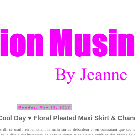
Monday, May 22, 2017
Cool Day ♥ Floral Pleated Maxi Skirt & Chan
s dit ce matin en remettant la main sur ce débardeur et en constatant que ses ra
e le disais sur Instagram, je note toujours avec plaisir combien des pièces de m