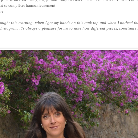
vent se compléter harmonieusement.
ne!
thought this morning when I got my hands on this tank top and when I noticed tha
on Instagram, it's always a pleasure for me to note how different pieces, sometimes