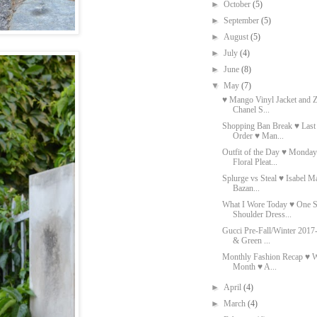
►
October
(5)
►
September
(5)
►
August
(5)
►
July
(4)
►
June
(8)
▼
May
(7)
♥ Mango Vinyl Jacket and Z
Chanel S...
Shopping Ban Break ♥ Las
Order ♥ Man...
Outfit of the Day ♥ Monda
Floral Pleat...
Splurge vs Steal ♥ Isabel 
Bazan...
What I Wore Today ♥ One S
Shoulder Dress...
Gucci Pre-Fall/Winter 201
& Green ...
Monthly Fashion Recap ♥ W
Month ♥ A...
►
April
(4)
►
March
(4)