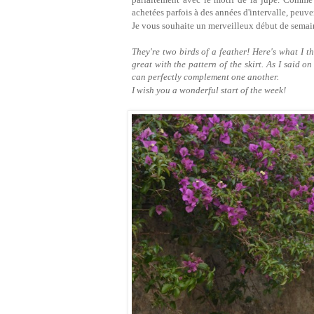
achetées parfois à des années d'intervalle, peu
Je vous souhaite un merveilleux début de semai
They're two birds of a feather! Here's what I 
great with the pattern of the skirt. As I said 
can perfectly complement one another.
I wish you a wonderful start of the week!