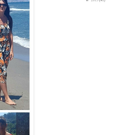
►
2013
(41)