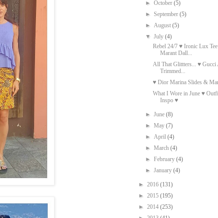
►
October
(5)
►
September
(5)
►
August
(5)
▼
July
(4)
Rebel 24/7 ♥ Ironic Lux Tee
Marant Dall...
All That Glittters... ♥ Gucci
Trimmed...
♥ Dior Marina Slides & Mar
What I Wore in June ♥ Outfi
Inspo ♥
►
June
(8)
►
May
(7)
►
April
(4)
►
March
(4)
►
February
(4)
►
January
(4)
►
2016
(131)
►
2015
(195)
►
2014
(253)