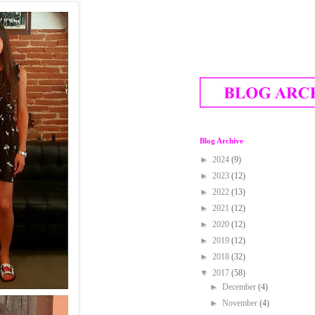
Blog Archive
►
2024
(9)
►
2023
(12)
►
2022
(13)
►
2021
(12)
►
2020
(12)
►
2019
(12)
►
2018
(32)
▼
2017
(58)
►
December
(4)
►
November
(4)