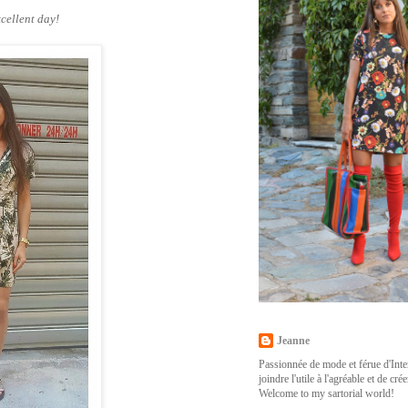
xcellent day!
Jeanne
Passionnée de mode et férue d'Inter
joindre l'utile à l'agréable et de cr
Welcome to my sartorial world!