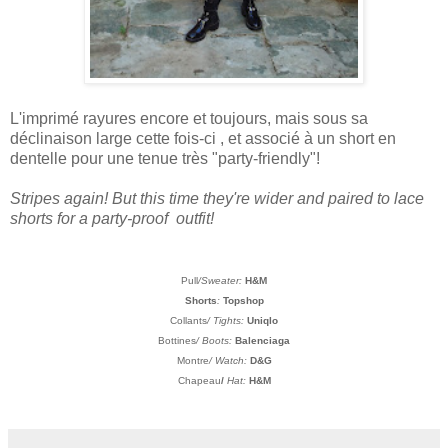
L'imprimé rayures encore et toujours, mais sous sa
déclinaison large cette fois-ci , et associé à un short en
dentelle pour une tenue très "party-friendly"!
Stripes again! But this time they're wider and paired to lace
shorts for a party-proof outfit!
Pull
/Sweater:
H&M
Shorts
:
Topshop
Collants
/ Tights:
Uniqlo
Bottines
/ Boots:
Balenciaga
Montre
/ Watch:
D&G
Chapeau
/
Hat:
H&M