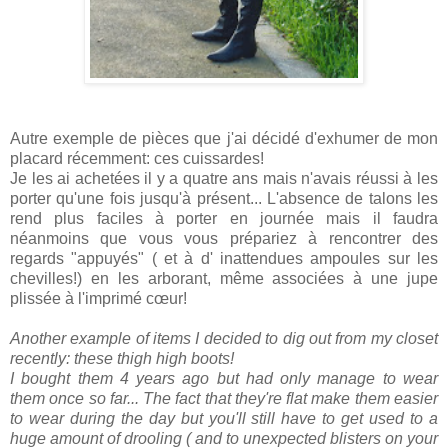
Autre exemple de pièces que j'ai décidé d'exhumer de mon
placard récemment: ces cuissardes!
Je les ai achetées il y a quatre ans mais n'avais réussi à les
porter qu'une fois jusqu'à présent... L'absence de talons les
rend plus faciles à porter en journée mais il faudra
néanmoins que vous vous prépariez à rencontrer des
regards "appuyés" ( et à d' inattendues ampoules sur les
chevilles!) en les arborant, même associées à une jupe
plissée à l'imprimé cœur!
Another example of items I decided to dig out from my closet
recently: these thigh high boots!
I bought them 4 years ago but had only manage to wear
them once so far... The fact that they're flat make them easier
to wear during the day but you'll still have to get used to a
huge amount of drooling ( and to unexpected blisters on your