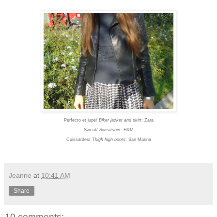
Perfecto et jupe/
Biker jacket and skirt
: Zara
Sweat/
Sweatshirt
: H&M
Cuissardes/
Thigh high boots
: San Marina
Jeanne
at
10:41 AM
Share
10 comments: