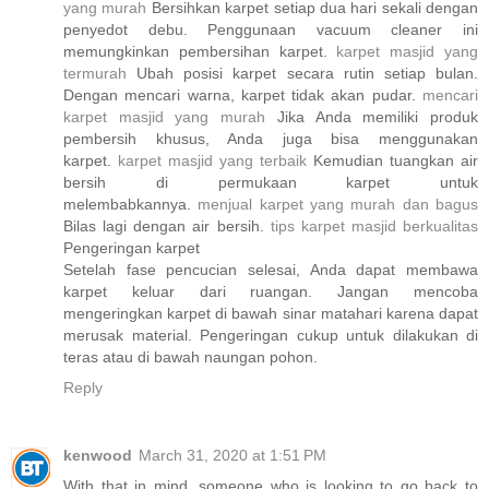
yang murah
Bersihkan karpet setiap dua hari sekali dengan
penyedot debu. Penggunaan vacuum cleaner ini
memungkinkan pembersihan karpet.
karpet masjid yang
termurah
Ubah posisi karpet secara rutin setiap bulan.
Dengan mencari warna, karpet tidak akan pudar.
mencari
karpet masjid yang murah
Jika Anda memiliki produk
pembersih khusus, Anda juga bisa menggunakan
karpet.
karpet masjid yang terbaik
Kemudian tuangkan air
bersih di permukaan karpet untuk
melembabkannya.
menjual karpet yang murah dan bagus
Bilas lagi dengan air bersih.
tips karpet masjid berkualitas
Pengeringan karpet
Setelah fase pencucian selesai, Anda dapat membawa
karpet keluar dari ruangan. Jangan mencoba
mengeringkan karpet di bawah sinar matahari karena dapat
merusak material. Pengeringan cukup untuk dilakukan di
teras atau di bawah naungan pohon.
Reply
kenwood
March 31, 2020 at 1:51 PM
With that in mind, someone who is looking to go back to