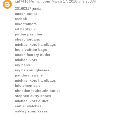
xjd7410@gmail.com
March 17, 2016 at 9:23 AM
20160317 junda
coach outlet
reebok
nike trainers
ed hardy uk
jordan pas cher
cheap jordans
michael kors handbags
louis vuitton bags
coach factory outlet
michael kors
ray bans
ray ban sunglasses
pandora jewelry
michael kors handbags
lululemon sale
christian louboutin outlet
stephen curry shoes
michael kors outlet
cartier watches
oakley sunglasses